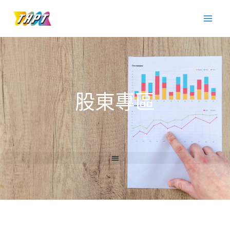
跳
至
主
要
內
容
股東專區