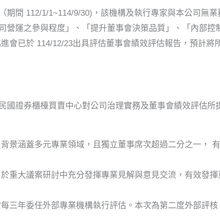
 112/1/1~114/9/30)，該機構及執行專家與本公
司營運之參與程度」、「提升董事會決策品質」、「內部控制
會已於 114/12/23出具評估董事會績效評估報告，預計
民國證券櫃檯買賣中心對公司治理實務及董事會績效評估所提
員背景涵蓋多元專業領域，且獨立董事席次超過二分之一， 
，於重大議案研討中充分發揮專業見解與意見交流，有效發揮
實每三年委任外部專業機構執行評估。本次為第二度外部評核