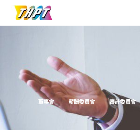
跳
至
主
要
內
容
董事會
薪酬委員會
審計委員會