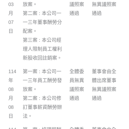
03
放案。
議照案
無異議照案
月
第二案 : 本公司一
通過
通過
07
一三年董事酬勞分
日
配案。
第三案 : 本公司經
理人限制員工權利
新股收回註銷案。
114
第一案 : 本公司一
全體委
董事會由全
年
一三年員工酬勞發
員無異
體出席董事
08
放案。
議照案
無異議照案
月
第二案 : 本公司修
通過
通過
08
訂董事薪資酬勞辦
日
法。