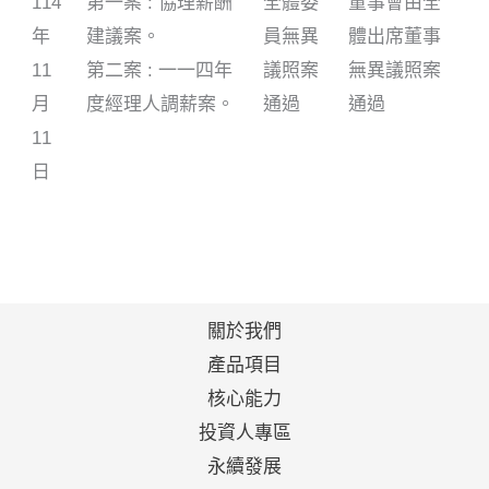
114
第一案 : 協理薪酬
全體委
董事會由全
年
建議案。
員無異
體出席董事
11
第二案 : 一一四年
議照案
無異議照案
月
度經理人調薪案。
通過
通過
11
日
關於我們
產品項目
核心能力
投資人專區
永續發展