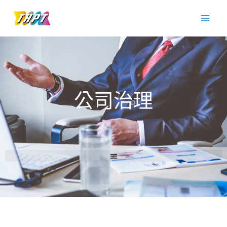
跳
至
主
要
內
容
公司治理