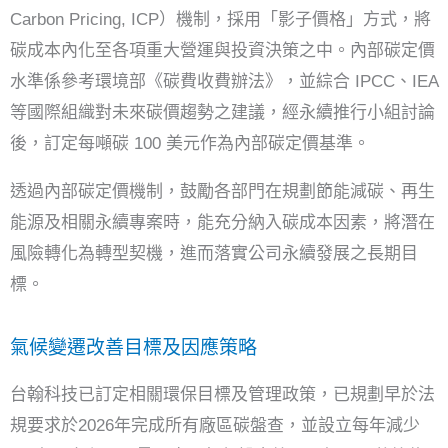
Carbon Pricing, ICP）
機制，採用「影子價格」方式，將
碳成本內化至各項重大營運與投資決策之中。內部碳定價
水準係參考環境部《碳費收費辦法》，並綜合 IPCC、IEA
等國際組織對未來碳價趨勢之建議，經永續推行小組討論
後，訂定每噸碳 100 美元作為內部碳定價基準。
透過內部碳定價機制，鼓勵各部門在規劃節能減碳、再生
能源及相關永續專案時，能充分納入碳成本因素，將潛在
風險轉化為轉型契機，進而落實公司永續發展之長期目
標。
氣候變遷改善目標及因應策略
台翰科技已訂定相關環保目標及管理政策，已規劃早於法
規要求於2026年完成所有廠區碳盤查，並設立每年減少