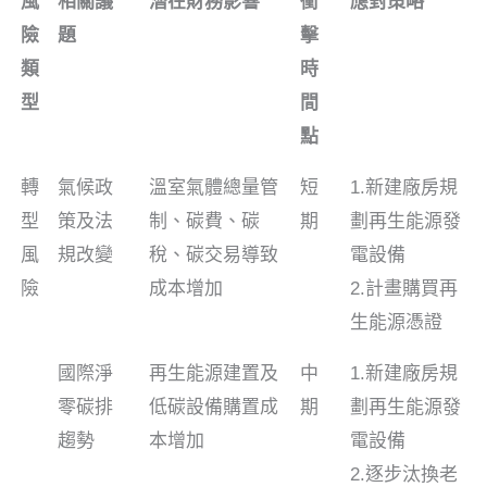
風
相關議
潛在財務影響
衝
應對策略
險
題
擊
類
時
型
間
點
轉
氣候政
溫室氣體總量管
短
1.新建廠房規
型
策及法
制、碳費、碳
期
劃再生能源發
風
規改變
稅、碳交易導致
電設備
險
成本增加
2.計畫購買再
生能源憑證
國際淨
再生能源建置及
中
1.新建廠房規
零碳排
低碳設備購置成
期
劃再生能源發
趨勢
本增加
電設備
2.逐步汰換老