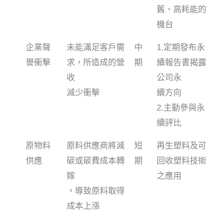
舊、高耗能的
機台
企業聲
未能滿足客戶需
中
1.定期發布永
譽衝擊
求，所造成的營
期
續報告書揭露
收
公司永
減少衝擊
續方向
2.主動參與永
續評比
原物料
原料供應商將減
短
再生塑料及可
供應
碳或碳費成本轉
期
回收塑料技術
嫁
之應用
，導致原料取得
成本上漲