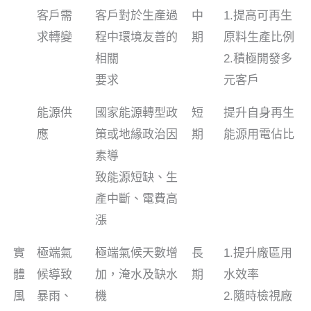
客戶需
客戶對於生產過
中
1.提高可再生
求轉變
程中環境友善的
期
原料生產比例
相關
2.積極開發多
要求
元客戶
能源供
國家能源轉型政
短
提升自身再生
應
策或地緣政治因
期
能源用電佔比
素導
致能源短缺、生
產中斷、電費高
漲
實
極端氣
極端氣候天數增
長
1.提升廠區用
體
候導致
加，淹水及缺水
期
水效率
風
暴雨、
機
2.隨時檢視廠