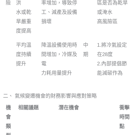
險
洪
率增加，導致停
區是否為乾旱
水或乾
工、減產及設備
或淹水
旱嚴重
損壞
高風險區
度提高
平均溫
降溫設備使用時
中
1.將冷氣設定
度持續
間增加，冷媒及
期
在28度
提升
電
2.內部提倡節
力耗用量提升
能減碳作為
二、 氣候變遷機會的財務影響與應對策略
機
相關議題
潛在機會
衝擊
會
時間
類
點