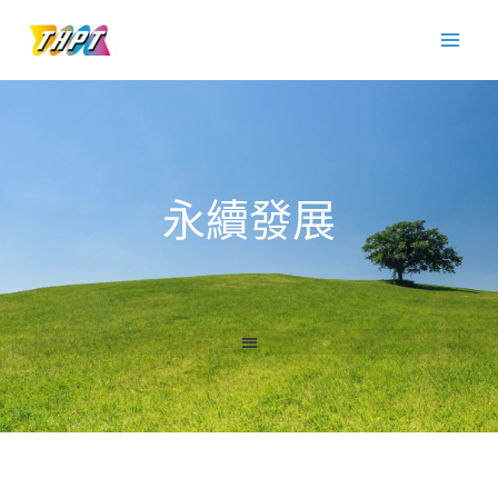
跳
至
主
要
內
容
永續發展