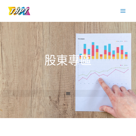
跳
至
主
要
內
容
股東專區