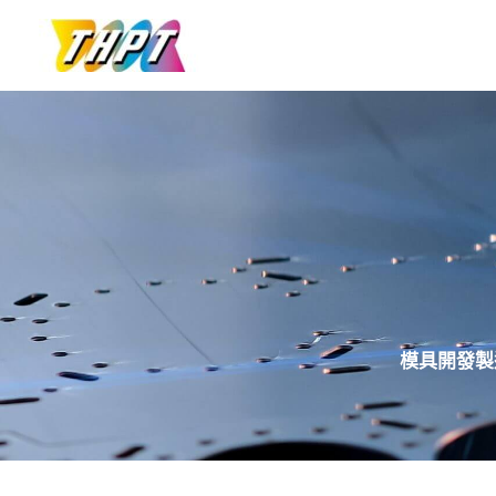
跳
至
主
要
內
容
模具開發製