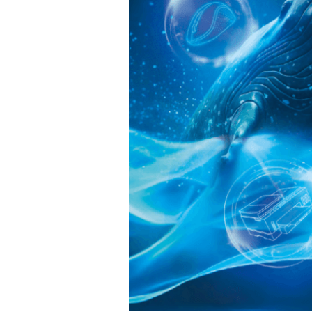
告
書
上
線
囉
~