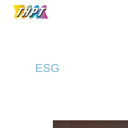
跳
至
主
要
內
容
ESG
台