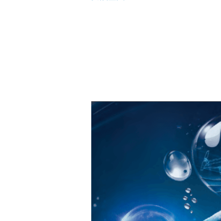
台
翰
科
技
2024
永
續
報