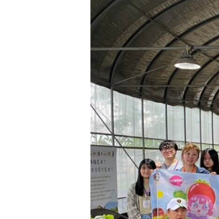
科
技
家
庭
日
請
支
援
「蔬」
贏