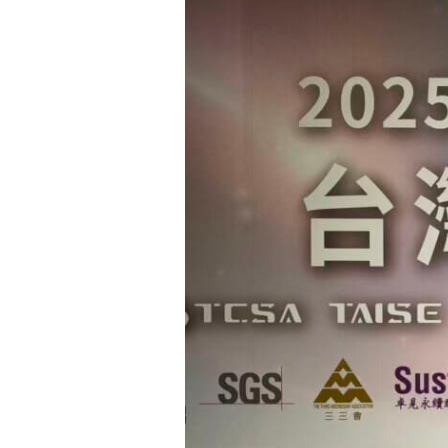
翰
科
技
榮
獲
2025
TCSA
企
業
永
續
獎
金
獎