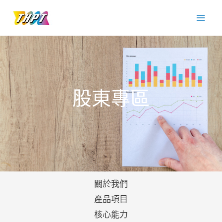
跳
至
主
要
內
容
股東專區
關於我們
產品項目
核心能力